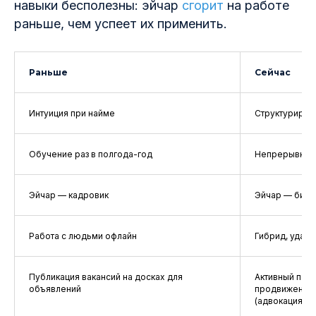
навыки бесполезны: эйчар
сгорит
на работе
раньше, чем успеет их применить.
Раньше
Сейчас
Интуиция при найме
Структуриров
Обучение раз в полгода-год
Непрерывное 
Эйчар — кадровик
Эйчар — бизн
Работа с людьми офлайн
Гибрид, удале
Публикация вакансий на досках для
Активный поиск
объявлений
продвижение 
(адвокация со