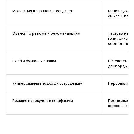
Мотивация = зарплата + соцпакет
Мотивация = з
смыслы, план 
Оценка по резюме и рекомендациям
Тестовые зада
геймификация
соответствие
Excel и бумажные папки
HR-системы, 
дашборды
Универсальный подход к сотрудникам
Персонализац
Реакция на текучесть постфактум
Прогнозная ан
персонала